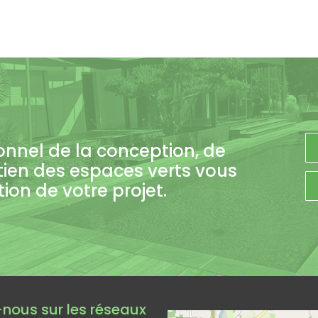
onnel de la conception, de
tien des espaces verts vous
on de votre projet.
Leaflet
|
©
Op
nous sur les réseaux