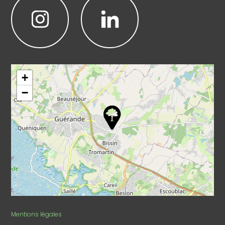
Leaflet
|
©
OpenStreetMap
+
−
Mentions légales