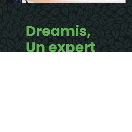
Dreamis,
Un expert
à votre
écoute
Dialoguez avec un
interlocuteur unique
Contactez-nous