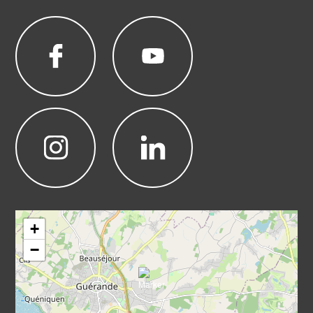
Leaflet
|
©
OpenStreetMap
+
−