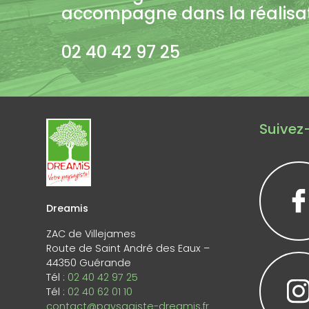
accompagne dans la réalisati
02 40 42 97 25
Suivez-
Dreamis
ZAC de Villejames
Route de Saint André des Eaux –
44350 Guérande
Tél :
02 40 42 97 25
Tél :
02 40 62 01 10
contact@paysagiste-dreamis.fr