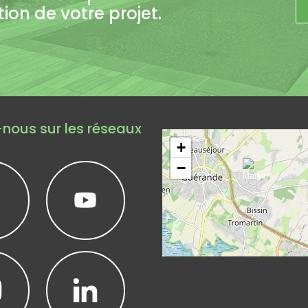
on de votre projet.
Leaflet
|
©
Op
nous sur les réseaux
+
−