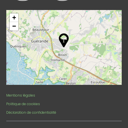
Leaflet
|
©
OpenStreetMap
+
−
Mentions légales
Politique de cookies
Déclaration de confidentialité