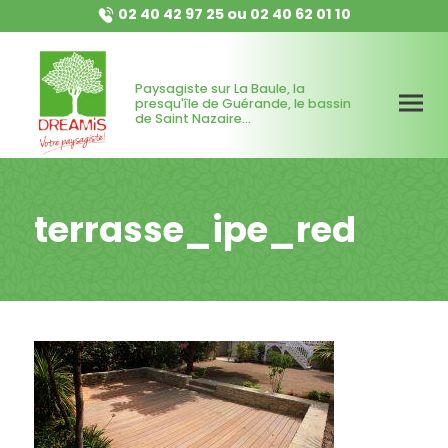
02 40 42 97 25
ou
02 40 62 01 10
Paysagiste sur La Baule, la
presqu'île de Guérande, le bassin
de Saint Nazaire...
terrasse_ipe_red