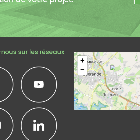
Leaflet
|
©
Op
nous sur les réseaux
+
−