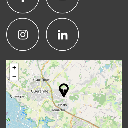
Leaflet
|
©
OpenStreetMap
+
−