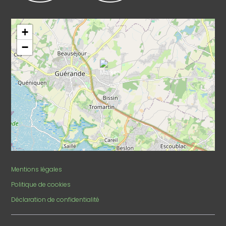
Leaflet
|
©
OpenStreetMap
+
−
Mentions légales
Politique de cookies
Déclaration de confidentialité