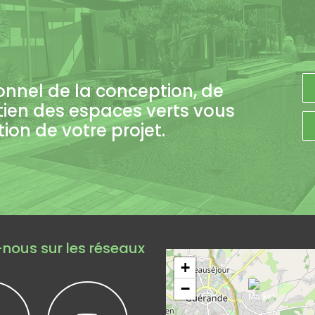
onnel de la conception, de
tien des espaces verts vous
on de votre projet.
Leaflet
|
©
Op
nous sur les réseaux
+
−