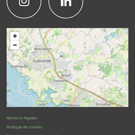
Leaflet
|
©
OpenStreetMap
+
−
Mentions légales
Politique de cookies