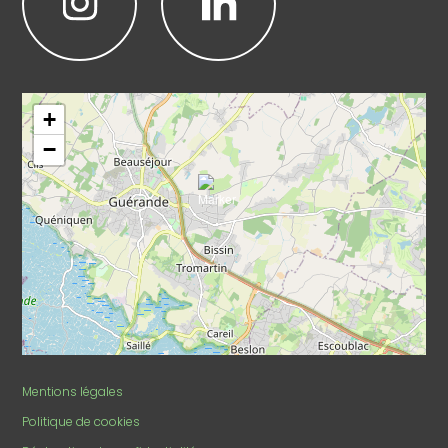
Leaflet
|
©
OpenStreetMap
+
−
Mentions légales
Politique de cookies