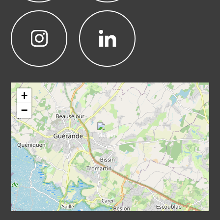
Leaflet
|
©
OpenStreetMap
+
−