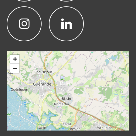
Leaflet
|
©
OpenStreetMap
+
−