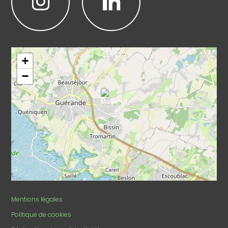
Leaflet
|
©
OpenStreetMap
+
−
Mentions légales
Politique de cookies