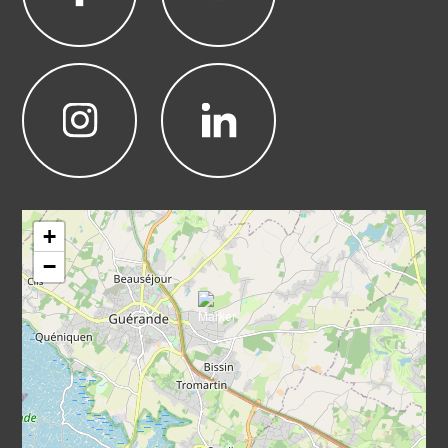
Leaflet
|
©
OpenStreetMap
+
−