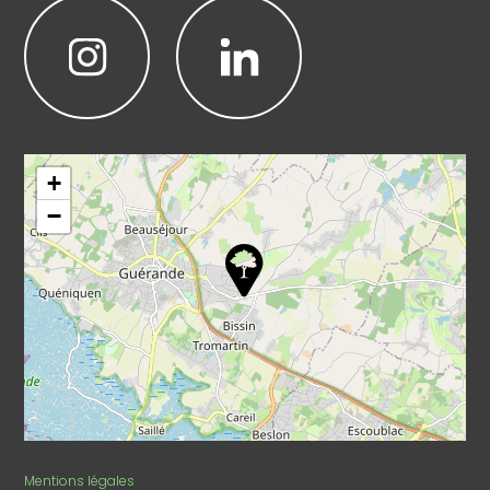
Leaflet
|
©
OpenStreetMap
+
−
Mentions légales