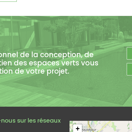
onnel de la conception, de
tien des espaces verts vous
on de votre projet.
Leaflet
|
©
Op
nous sur les réseaux
+