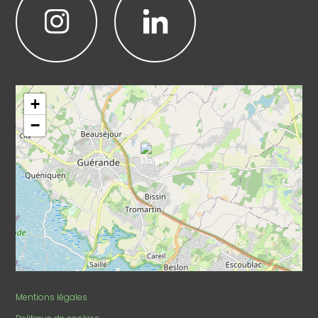
Leaflet
|
©
OpenStreetMap
+
−
Mentions légales