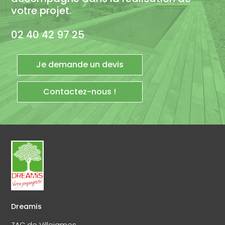
votre projet.
02 40 42 97 25
Je demande un devis
Contactez-nous !
Dreamis
ZAC de Villejames