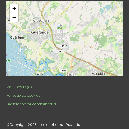
+
−
Mentions légales
Politique de cookies
Déclaration de confidentialité
©Copyright 2023 texte et photos : Dreamis