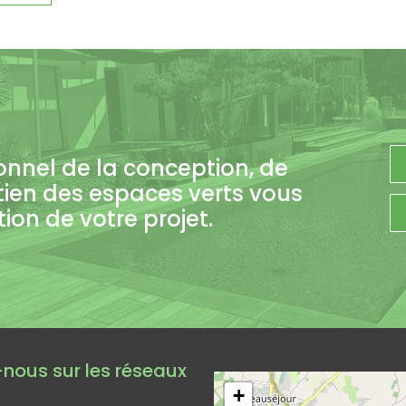
onnel de la conception, de
tien des espaces verts vous
on de votre projet.
Leaflet
|
©
Op
nous sur les réseaux
+