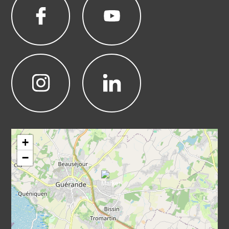
Leaflet
|
©
OpenStreetMap
+
−