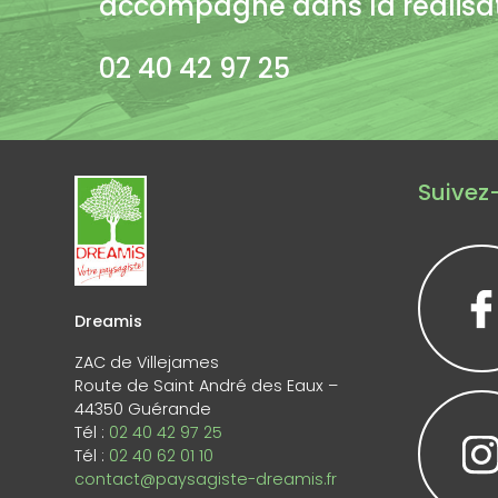
accompagne dans la réalisati
02 40 42 97 25
Suivez-
Dreamis
ZAC de Villejames
Route de Saint André des Eaux –
44350 Guérande
Tél :
02 40 42 97 25
Tél :
02 40 62 01 10
contact@paysagiste-dreamis.fr