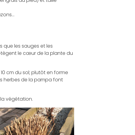
engrais au pied) et taille
azons…
s que les sauges et les
protègent le cœur de la plante du
 10 cm du sol; plutôt en forme
res herbes de la pampa font
la végétation.