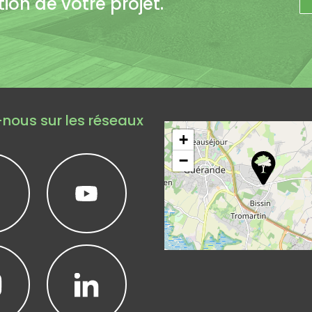
on de votre projet.
Leaflet
|
©
Op
nous sur les réseaux
+
−