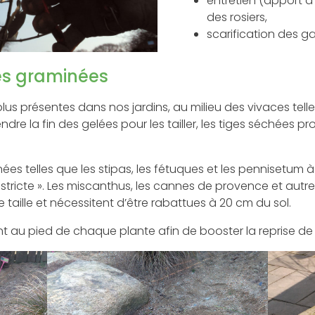
entretien (apport d’
des rosiers,
scarification des g
des graminées
us présentes dans nos jardins, au milieu des vivaces telle
endre la fin des gelées pour les tailler, les tiges séchées 
ées telles que les stipas, les fétuques et les pennisetum à
stricte ». Les miscanthus, les cannes de provence et aut
taille et nécessitent d’être rabattues à 20 cm du sol.
u pied de chaque plante afin de booster la reprise de 