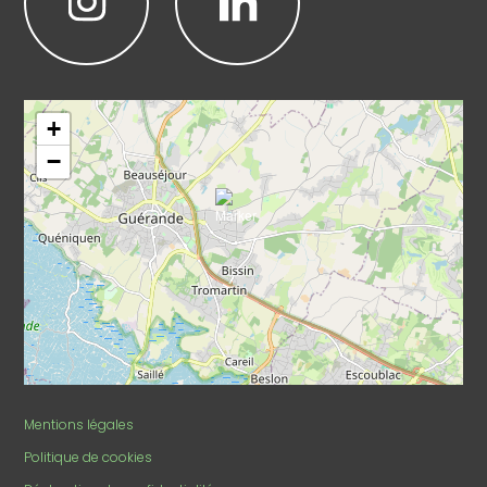
Leaflet
|
©
OpenStreetMap
+
−
Mentions légales
Politique de cookies