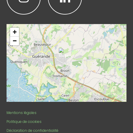
Leaflet
|
©
OpenStreetMap
+
−
Mentions légales
Politique de cookies
Déclaration de confidentialité